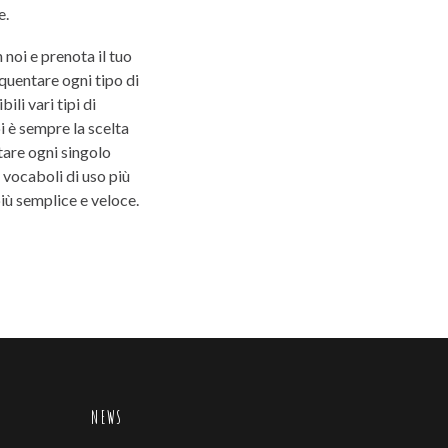
e.
 noi e prenota il tuo
equentare ogni tipo di
ili vari tipi di
i è sempre la scelta
tare ogni singolo
 vocaboli di uso più
iù semplice e veloce.
NEWS