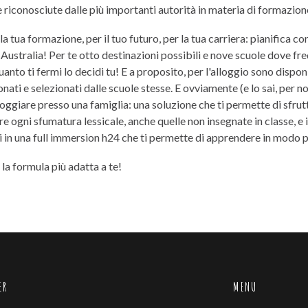
e riconosciute dalle più importanti autorità in materia di formazion
a tua formazione, per il tuo futuro, per la tua carriera: pianifica con
 Australia! Per te otto destinazioni possibili e nove scuole dove fr
uanto ti fermi lo decidi tu! E a proposito, per l'alloggio sono disponib
ti e selezionati dalle scuole stesse. E ovviamente (e lo sai, per no
loggiare presso una famiglia: una soluzione che ti permette di sfrut
ogni sfumatura lessicale, anche quelle non insegnate in classe, e i
i in una full immersion h24 che ti permette di apprendere in modo p
la formula più adatta a te!
ER
MENU