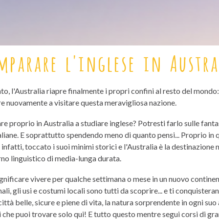
mparare l'inglese in Austra
, l'Australia riapre finalmente i propri confini al resto del mondo: t
e nuovamente a visitare questa meravigliosa nazione.
e proprio in Australia a studiare inglese? Potresti farlo sulle fanta
raliane. E soprattutto spendendo meno di quanto pensi...
Proprio in
, infatti, toccato i suoi minimi storici e l'Australia è la destinazion
no linguistico di media-lunga durata.
nificare vivere per qualche settimana o mese in un nuovo continente
mali, gli usi e costumi locali sono tutti da scoprire... e ti conquister
città belle, sicure e piene di vita, la natura sorprendente in ogni s
 che puoi trovare solo qui! E tutto questo mentre segui corsi di gra