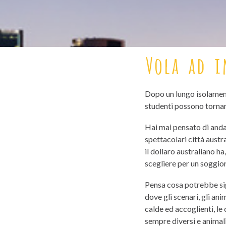
Vola ad i
Dopo un lungo isolamento
studenti possono tornar
Hai mai pensato di andar
spettacolari città aust
il dollaro australiano ha
scegliere per un soggior
Pensa cosa potrebbe sig
dove gli scenari, gli ani
calde ed accoglienti, le 
sempre diversi e animali