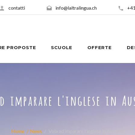
contatti
info@laltralingua.ch
+41
RE PROPOSTE
SCUOLE
OFFERTE
DE
d imparare l'inglese in Au
Home
News
Vola ad imparare l'inglese in Australia