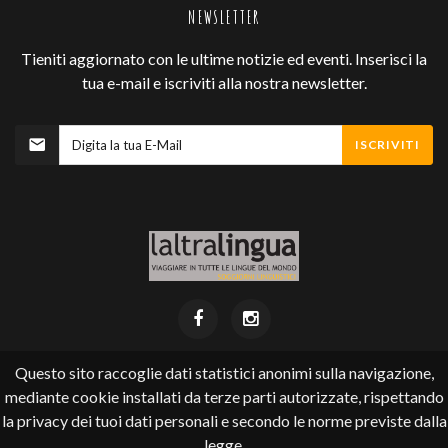
NEWSLETTER
Tieniti aggiornato con le ultime notizie ed eventi. Inserisci la
tua e-mail e iscriviti alla nostra newsletter.
ISCRIVITI
Questo sito raccoglie dati statistici anonimi sulla navigazione,
mediante cookie installati da terze parti autorizzate, rispettando
Laltralingua ©
2026
.
la privacy dei tuoi dati personali e secondo le norme previste dalla
Via Pioda 4 (accanto cinema Corso) - 6900 Lugano
tel +41 (0) 91 924 22 35 - email
info@laltralingua.ch
legge.