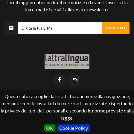
Tieniti aggiornato con le ultime notizie ed eventi. Inserisci la
tua e-mail e iscriviti alla nostra newsletter.
ISCRIVITI
Questo sito raccoglie dati statistici anonimi sulla navigazione,
mediante cookie installati da terze parti autorizzate, rispettando
Laltralingua ©
2026
.
la privacy dei tuoi dati personali e secondo le norme previste dalla
Via Pioda 4 (accanto cinema Corso) - 6900 Lugano
tel +41 (0) 91 924 22 35 - email
info@laltralingua.ch
legge.
un altro sito realizzato con il CMS di eQuality srl
OK
Cookie Policy