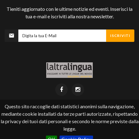
Tieniti aggiornato con le ultime notizie ed eventi. Inserisci la
tua e-mail e iscriviti alla nostra newsletter.
ISCRIVITI
Questo sito raccoglie dati statistici anonimi sulla navigazione,
mediante cookie installati da terze parti autorizzate, rispettando
Laltralingua ©
2026
.
la privacy dei tuoi dati personali e secondo le norme previste dalla
Via Pioda 4 (accanto cinema Corso) - 6900 Lugano
tel +41 (0) 91 924 22 35 - email
info@laltralingua.ch
legge.
un altro sito realizzato con il CMS di eQuality srl