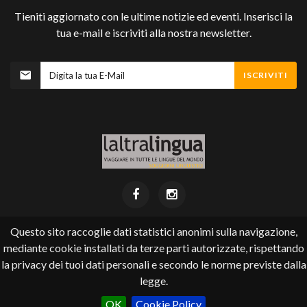
Tieniti aggiornato con le ultime notizie ed eventi. Inserisci la
tua e-mail e iscriviti alla nostra newsletter.
ISCRIVITI
Questo sito raccoglie dati statistici anonimi sulla navigazione,
mediante cookie installati da terze parti autorizzate, rispettando
Laltralingua ©
2026
.
la privacy dei tuoi dati personali e secondo le norme previste dalla
Via Pioda 4 (accanto cinema Corso) - 6900 Lugano
tel +41 (0) 91 924 22 35 - email
info@laltralingua.ch
legge.
un altro sito realizzato con il CMS di eQuality srl
OK
Cookie Policy